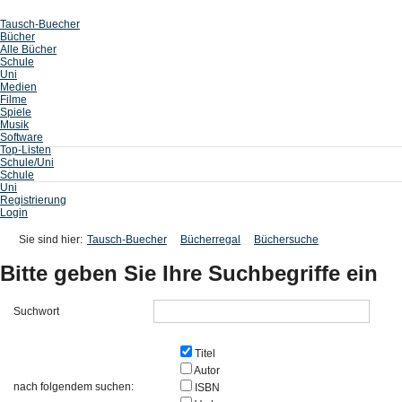
Tausch-Buecher
Bücher
Alle Bücher
Schule
Uni
Medien
Filme
Spiele
Musik
Software
Top-Listen
Schule/Uni
Schule
Uni
Registrierung
Login
Sie sind hier:
Tausch-Buecher
Bücherregal
Büchersuche
Bitte geben Sie Ihre Suchbegriffe ein
Suchwort
Titel
Autor
nach folgendem suchen:
ISBN