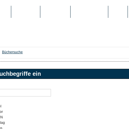
IEN
TOP-LISTEN
SCHULE/UNI
REGISTRIERUNG
LOGIN
Büchersuche
uchbegriffe ein
l
or
BN
lag
gs