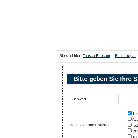
TAUSCH-BUECHER
BÜCHER
MED
Sie sind hier:
Tausch-Buecher
Bücherregal
Bitte geben Sie Ihre S
Suchwort
Tite
Aut
nach folgendem suchen:
IS
Ver
Ta