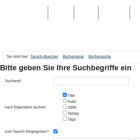
TAUSCH-BUECHER
BÜCHER
MEDIEN
TOP-LISTEN
SC
Sie sind hier:
Tausch-Buecher
Bücherregal
Büchersuche
Bitte geben Sie Ihre Suchbegriffe ein
Suchwort
Titel
Autor
nach folgendem suchen:
ISBN
Verlag
Tags
zum Tausch freigegeben?