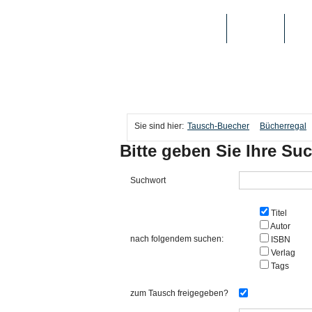
TAUSCH-BUECHER
BÜCHER
MED
Sie sind hier:
Tausch-Buecher
Bücherregal
Bitte geben Sie Ihre Suc
Suchwort
Titel
Autor
nach folgendem suchen:
ISBN
Verlag
Tags
zum Tausch freigegeben?