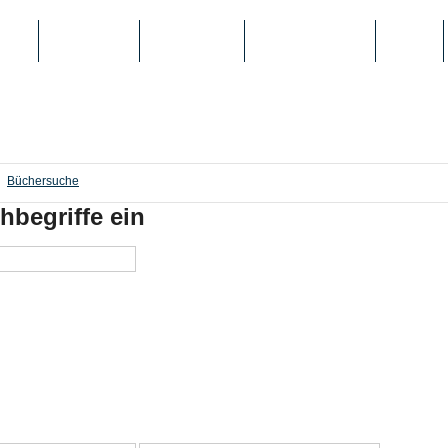
IEN
TOP-LISTEN
SCHULE/UNI
REGISTRIERUNG
LOGIN
Büchersuche
hbegriffe ein