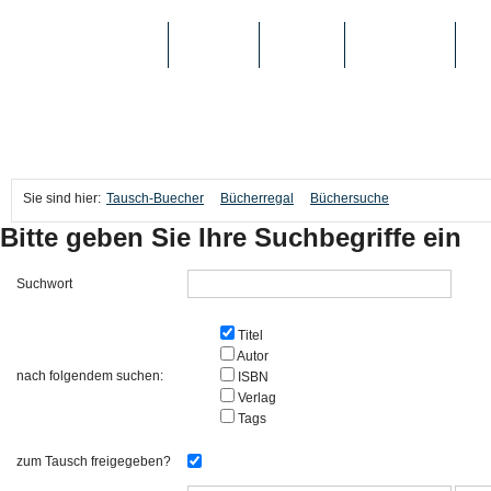
TAUSCH-BUECHER
BÜCHER
MEDIEN
TOP-LISTEN
SC
Sie sind hier:
Tausch-Buecher
Bücherregal
Büchersuche
Bitte geben Sie Ihre Suchbegriffe ein
Suchwort
Titel
Autor
nach folgendem suchen:
ISBN
Verlag
Tags
zum Tausch freigegeben?