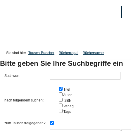
TAUSCH-BUECHER
BÜCHER
MEDIEN
TOP-LISTEN
SC
Sie sind hier:
Tausch-Buecher
Bücherregal
Büchersuche
Bitte geben Sie Ihre Suchbegriffe ein
Suchwort
Titel
Autor
nach folgendem suchen:
ISBN
Verlag
Tags
zum Tausch freigegeben?