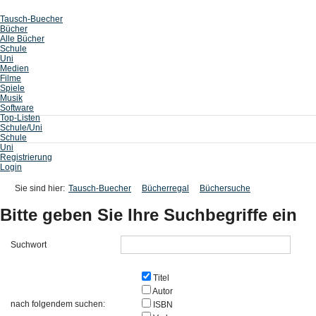
Tausch-Buecher
Bücher
Alle Bücher
Schule
Uni
Medien
Filme
Spiele
Musik
Software
Top-Listen
Schule/Uni
Schule
Uni
Registrierung
Login
Sie sind hier:
Tausch-Buecher
Bücherregal
Büchersuche
Bitte geben Sie Ihre Suchbegriffe ein
Suchwort
Titel
Autor
nach folgendem suchen:
ISBN