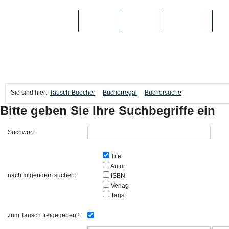
TAUSCH-BUECHER
BÜCHER
MEDIEN
TOP-LISTEN
SC
Sie sind hier:
Tausch-Buecher
Bücherregal
Büchersuche
Bitte geben Sie Ihre Suchbegriffe ein
Suchwort
Titel
Autor
nach folgendem suchen:
ISBN
Verlag
Tags
zum Tausch freigegeben?