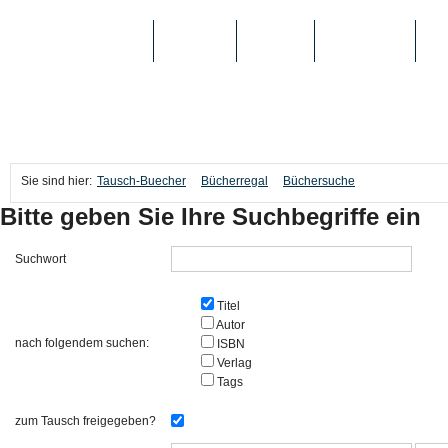
TAUSCH-BUECHER
BÜCHER
MEDIEN
TOP-LISTEN
SC
Sie sind hier:
Tausch-Buecher
Bücherregal
Büchersuche
Bitte geben Sie Ihre Suchbegriffe ein
Suchwort
Titel
Autor
nach folgendem suchen:
ISBN
Verlag
Tags
zum Tausch freigegeben?