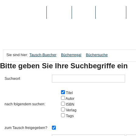
TAUSCH-BUECHER
BÜCHER
MEDIEN
TOP-LISTEN
SC
Sie sind hier:
Tausch-Buecher
Bücherregal
Büchersuche
Bitte geben Sie Ihre Suchbegriffe ein
Suchwort
Titel
Autor
nach folgendem suchen:
ISBN
Verlag
Tags
zum Tausch freigegeben?