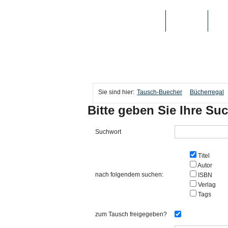
TAUSCH-BUECHER
BÜCHER
MED
Sie sind hier:
Tausch-Buecher
Bücherregal
Bitte geben Sie Ihre Suc
Suchwort
Titel
Autor
nach folgendem suchen:
ISBN
Verlag
Tags
zum Tausch freigegeben?