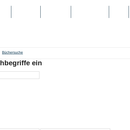
IEN
TOP-LISTEN
SCHULE/UNI
REGISTRIERUNG
LOGIN
Büchersuche
hbegriffe ein