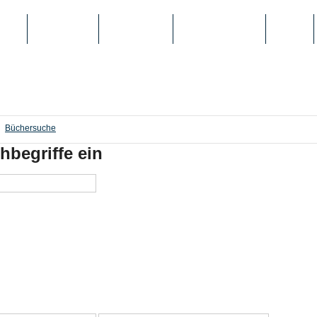
IEN
TOP-LISTEN
SCHULE/UNI
REGISTRIERUNG
LOGIN
Büchersuche
hbegriffe ein