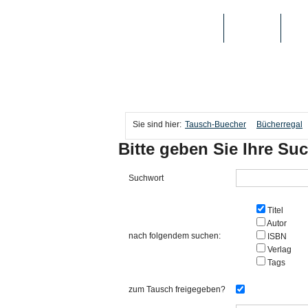
TAUSCH-BUECHER
BÜCHER
MED
Sie sind hier:
Tausch-Buecher
Bücherregal
Bitte geben Sie Ihre Suc
Suchwort
Titel
Autor
nach folgendem suchen:
ISBN
Verlag
Tags
zum Tausch freigegeben?