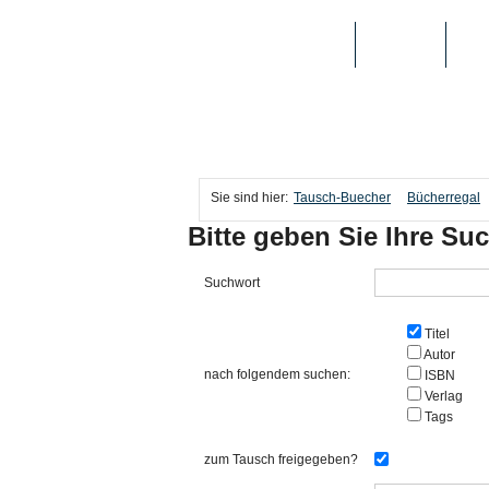
TAUSCH-BUECHER
BÜCHER
MED
Sie sind hier:
Tausch-Buecher
Bücherregal
Bitte geben Sie Ihre Suc
Suchwort
Titel
Autor
nach folgendem suchen:
ISBN
Verlag
Tags
zum Tausch freigegeben?