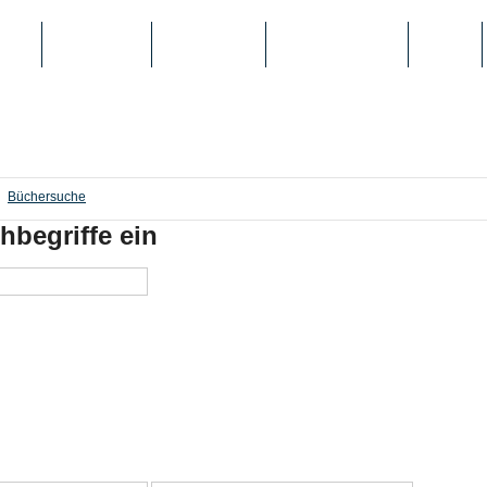
IEN
TOP-LISTEN
SCHULE/UNI
REGISTRIERUNG
LOGIN
Büchersuche
hbegriffe ein