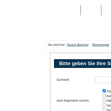
TAUSCH-BUECHER
BÜCHER
MED
Sie sind hier:
Tausch-Buecher
Bücherregal
Bitte geben Sie Ihre S
Suchwort
Tite
Aut
nach folgendem suchen:
IS
Ver
Ta