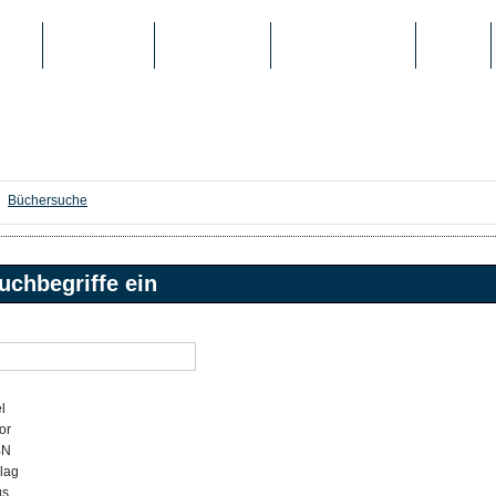
IEN
TOP-LISTEN
SCHULE/UNI
REGISTRIERUNG
LOGIN
Büchersuche
uchbegriffe ein
l
or
BN
lag
gs