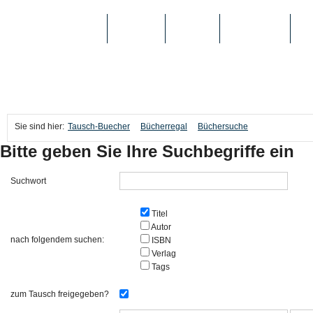
TAUSCH-BUECHER
BÜCHER
MEDIEN
TOP-LISTEN
SC
Sie sind hier:
Tausch-Buecher
Bücherregal
Büchersuche
Bitte geben Sie Ihre Suchbegriffe ein
Suchwort
Titel
Autor
nach folgendem suchen:
ISBN
Verlag
Tags
zum Tausch freigegeben?