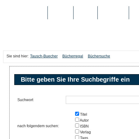
TAUSCH-BUECHER
BÜCHER
MEDIEN
TOP-LISTEN
SC
Sie sind hier:
Tausch-Buecher
Bücherregal
Büchersuche
Bitte geben Sie Ihre Suchbegriffe ein
Suchwort
Titel
Autor
nach folgendem suchen:
ISBN
Verlag
Tags