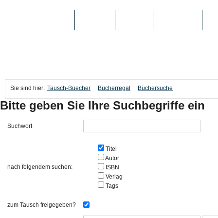
TAUSCH-BUECHER
BÜCHER
MEDIEN
TOP-LISTEN
SC
Sie sind hier:
Tausch-Buecher
Bücherregal
Büchersuche
Bitte geben Sie Ihre Suchbegriffe ein
Suchwort
Titel
Autor
nach folgendem suchen:
ISBN
Verlag
Tags
zum Tausch freigegeben?