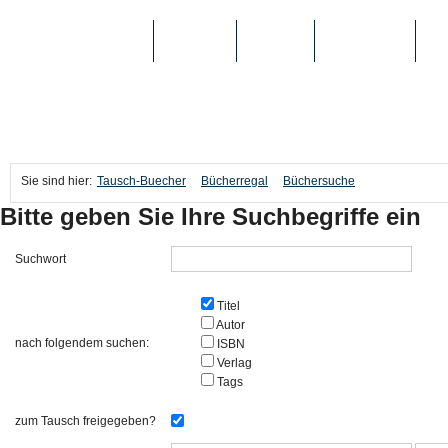
TAUSCH-BUECHER
BÜCHER
MEDIEN
TOP-LISTEN
SC
Sie sind hier:
Tausch-Buecher
Bücherregal
Büchersuche
Bitte geben Sie Ihre Suchbegriffe ein
Suchwort
Titel
Autor
nach folgendem suchen:
ISBN
Verlag
Tags
zum Tausch freigegeben?