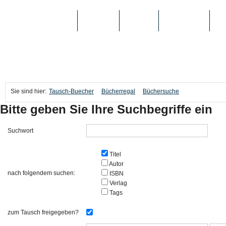
TAUSCH-BUECHER
BÜCHER
MEDIEN
TOP-LISTEN
SC
Sie sind hier:
Tausch-Buecher
Bücherregal
Büchersuche
Bitte geben Sie Ihre Suchbegriffe ein
Suchwort
Titel
Autor
nach folgendem suchen:
ISBN
Verlag
Tags
zum Tausch freigegeben?