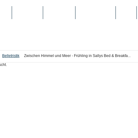
IEN
TOP-LISTEN
SCHULE/UNI
REGISTRIERUNG
LOGIN
Belletristik
Zwischen Himmel und Meer - Frühling in Sallys Bed & Breakfa...
cht.