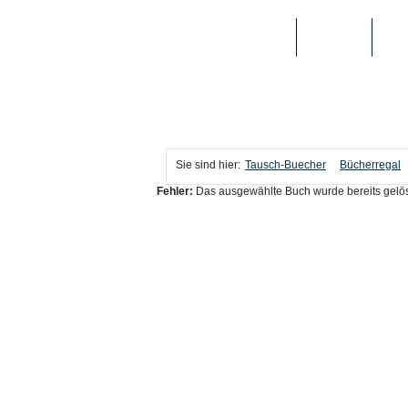
TAUSCH-BUECHER
BÜCHER
MED
Sie sind hier:
Tausch-Buecher
Bücherregal
Fehler:
Das ausgewählte Buch wurde bereits gelös