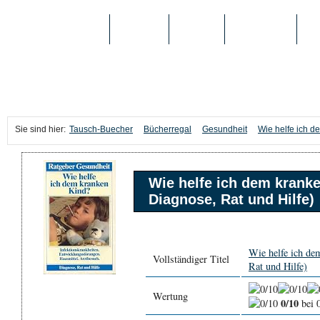
TAUSCH-BUECHER
BÜCHER
MEDIEN
TOP-LISTEN
SC
Sie sind hier:
Tausch-Buecher
Bücherregal
Gesundheit
Wie helfe ich d
Wie helfe ich dem krank
Diagnose, Rat und Hilfe)
Wie helfe ich de
Vollständiger Titel
Rat und Hilfe)
Wertung
0/10
bei 