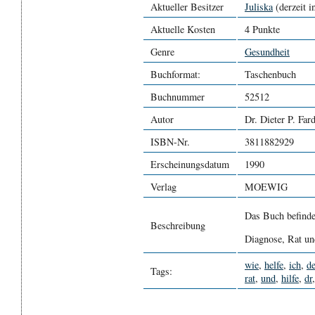
Aktueller Besitzer
Juliska
(derzeit i
Aktuelle Kosten
4 Punkte
Genre
Gesundheit
Buchformat:
Taschenbuch
Buchnummer
52512
Autor
Dr. Dieter P. Far
ISBN-Nr.
3811882929
Erscheinungsdatum
1990
Verlag
MOEWIG
Das Buch befinde
Beschreibung
Diagnose, Rat un
wie
,
helfe
,
ich
,
d
Tags:
rat
,
und
,
hilfe
,
dr