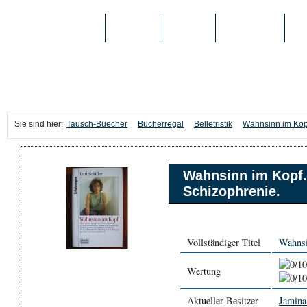
TAUSCH-BUECHER
BÜCHER
MEDIEN
TOP-LISTEN
SC
Sie sind hier:
Tausch-Buecher
Bücherregal
Belletristik
Wahnsinn im Kopf
Wahnsinn im Kopf.
Schizophrenie.
Vollständiger Titel
Wahnsi
Wertung
Aktueller Besitzer
Jamina