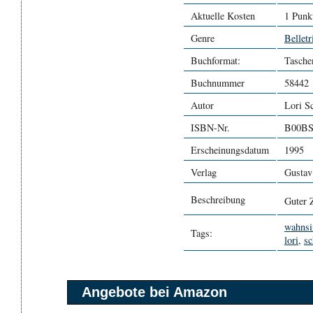
Aktuelle Kosten
1 Punk
Genre
Belletr
Buchformat:
Tasche
Buchnummer
58442
Autor
Lori S
ISBN-Nr.
B00B
Erscheinungsdatum
1995
Verlag
Gustav
Beschreibung
Guter 
wahnsi
Tags:
lori
,
sc
Angebote bei Amazon