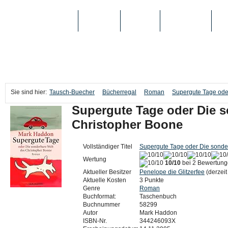
TAUSCH-BUECHER
BÜCHER
MEDIEN
TOP-LISTEN
SC
Sie sind hier:
Tausch-Buecher
Bücherregal
Roman
Supergute Tage oder
Supergute Tage oder Die s
Christopher Boone
Vollständiger Titel
Supergute Tage oder Die sonde
Wertung
10/10
bei 2 Bewertun
Aktueller Besitzer
Penelope die Glitzerfee
(derzeit 
Aktuelle Kosten
3 Punkte
Genre
Roman
Buchformat:
Taschenbuch
Buchnummer
58299
Autor
Mark Haddon
ISBN-Nr.
344246093X