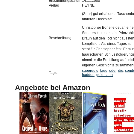
Erscheinungsdatum
14.11.2005
Verlag
HEYNE
(Sehr) gut erhaltenes Taschenb
hinteren Deckblatt.
Christopher Bone leidet an eine
Sonderschule. er liebt Primzahl
Beschreibung
Braun auf den Tod nicht aussteh
kompliziert. Als eines Tages sein
steht für Christopher fest: Er m
haarscharfen Schlussfolgerunge
nimmt er die Ermittlung auf - ni
eigenen Geschichte zusammenhä
supergute
,
tage
,
oder
,
die
,
sond
Tags:
haddon
,
goldmann
Angebote bei Amazon