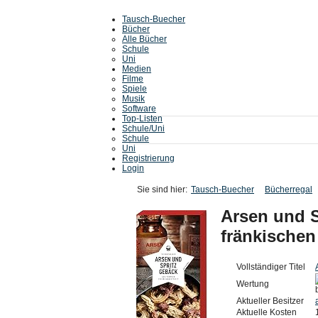
Tausch-Buecher
Bücher
Alle Bücher
Schule
Uni
Medien
Filme
Spiele
Musik
Software
Top-Listen
Schule/Uni
Schule
Uni
Registrierung
Login
Sie sind hier:
Tausch-Buecher
Bücherregal
Arsen und S
fränkische
Vollständiger Titel
Wertung
Aktueller Besitzer
Aktuelle Kosten