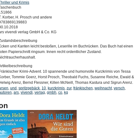
Thriller und Krimis
Taschenbuch
151866
T. Korber, H. Prosch und andere
9783869139883
30.10.2018
ars vivendi verlag GmbH & Co. KG
Zustandsbeschreibung
Ecken und Kanten leicht bestoßen, Leserille im Buchrücken. Das Buch hat einen
roten Papierschnitt ringsum. Innen recht ordentlicher Zustand.
Nichtraucherhaushalt.
Artikelbeschreibung
Fränkischer Krimi-Advent. 10 spannende und humorvolle Kurzkrimis von Tessa
Korber, Tommie Goerz, Horst Prosch, Theobald Fuchs, Susanne Reiche, Ewald &
Helwig Arenz, Bernd Flessner, Killen McNeill, Thomas Kastura und Sigrun Arenz.
arsen
,
und
,
spritzgebäck
,
10
,
kurzkrimis
,
zur
,
fränkischen
,
weihnacht
,
versch
,
autoren
,
ars
,
vivendi
,
verlag
,
gmbh
,
co
,
kg
on